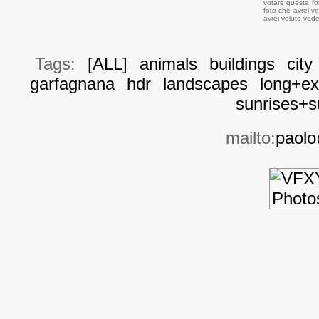
votare questa fot
foto che avrei vo
avrei voluto vede
Tags:
[ALL]
animals
buildings
city
garfagnana
hdr
landscapes
long+ex
sunrises+s
mailto:
paolo