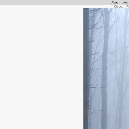
About
Arch
Oldest
P