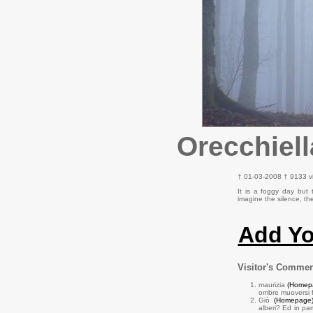
Orecchiell
† 01-03-2008 † 9133 v
It is a foggy day but 
imagine the silence, the
Add Y
Visitor's Comme
maurizia
(Homep
ombre muoversi fr
Giò
(Homepage
alberi? Ed in par